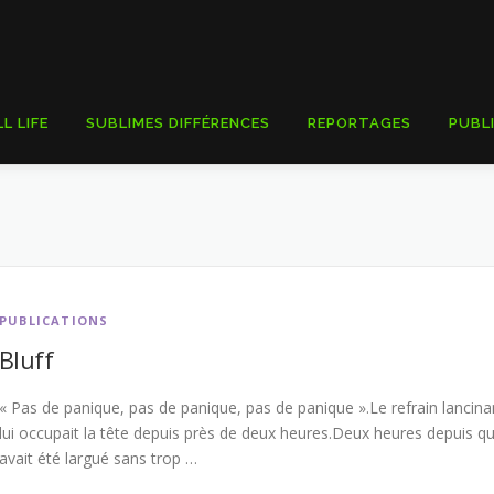
LL LIFE
SUBLIMES DIFFÉRENCES
REPORTAGES
PUBL
PUBLICATIONS
Bluff
« Pas de panique, pas de panique, pas de panique ».Le refrain lancina
lui occupait la tête depuis près de deux heures.Deux heures depuis qu’
avait été largué sans trop …