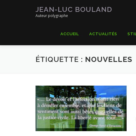
Aller
JEAN-LUC BOULAND
au
Auteur polygraphe
contenu
ACCUEIL
ACTUALITÉS
STI
ÉTIQUETTE :
NOUVELLES