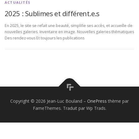
ACTUALITÉS
2025 : Sublimes et différent.e.s
En 2025, le site se refait une beauté, simplifie ses accès, et accueille de
nouvelles galeries. Inventaire en image. Nouvelles galeries thématiques
Des rendez-vous Et toujours les publications
Copyright © 2026 Jean-Luc Bouland
–
OnePress
thème par
FameThemes. Traduit par Wp Trads.