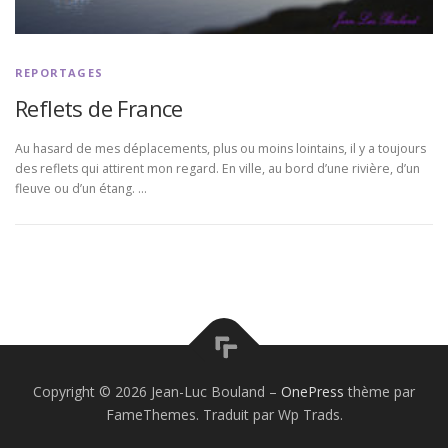
REPORTAGES
Reflets de France
Au hasard de mes déplacements, plus ou moins lointains, il y a toujours
des reflets qui attirent mon regard. En ville, au bord d’une rivière, d’un
fleuve ou d’un étang. …
Copyright © 2026 Jean-Luc Bouland
–
OnePress
thème par
FameThemes. Traduit par Wp Trads.