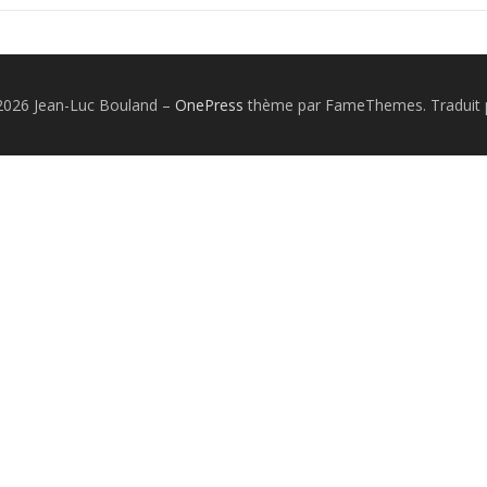
2026 Jean-Luc Bouland
–
OnePress
thème par FameThemes. Traduit 