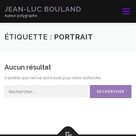
Aller
JEAN-LUC BOULAND
au
Menu
contenu
Auteur polygraphe
ACCUEIL
ACTUALITÉS
STILL LIFE
ÉTIQUETTE :
PORTRAIT
SUBLIMES DIFFÉRENCES
REPORTAGES
Aucun résultat
Il semble que rien ne soit trouvé pour votre recherche.
PUBLICATIONS
QUI SUIS-JE
ME CONTACTER
Rechercher :