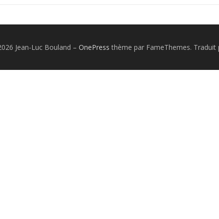
2026 Jean-Luc Bouland
–
OnePress
thème par FameThemes. Traduit 