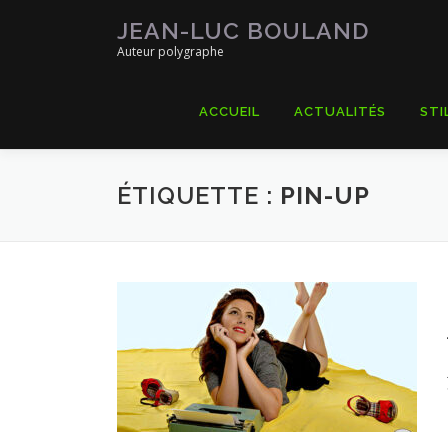
Aller
JEAN-LUC BOULAND
au
Auteur polygraphe
contenu
ACCUEIL
ACTUALITÉS
STI
ÉTIQUETTE :
PIN-UP