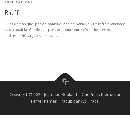
PUBLICATIONS
Bluff
« Pas de panique, pas de panique, pas de panique ».Le refrain lancinant
lui occupait la tête depuis près de deux heures.Deux heures depuis
qu’il avait été largué sans trop …
Copyright © 2026 Jean-Luc Bouland
–
OnePress
thème par
FameThemes. Traduit par Wp Trads.