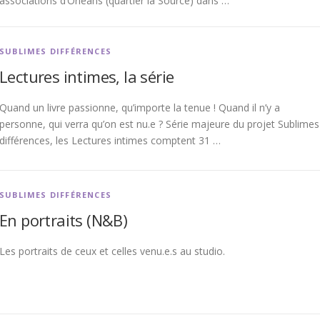
associations d’Orléans (quartier la Source) dans …
SUBLIMES DIFFÉRENCES
Lectures intimes, la série
Quand un livre passionne, qu’importe la tenue ! Quand il n’y a
personne, qui verra qu’on est nu.e ? Série majeure du projet Sublimes
différences, les Lectures intimes comptent 31 …
SUBLIMES DIFFÉRENCES
En portraits (N&B)
Les portraits de ceux et celles venu.e.s au studio.