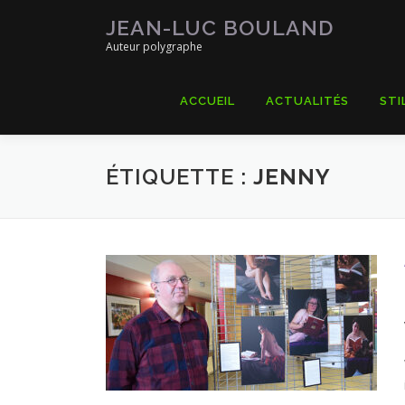
Aller
JEAN-LUC BOULAND
au
Auteur polygraphe
contenu
ACCUEIL
ACTUALITÉS
STI
ÉTIQUETTE :
JENNY